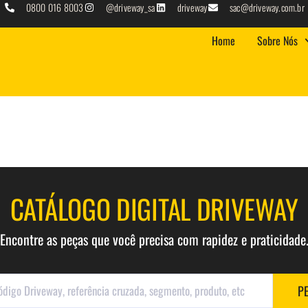
0800 016 8003
@driveway_sa
driveway
sac@driveway.com.br
Home
Sobre Nós
CATÁLOGO DIGITAL DRIVEWAY
Encontre as peças que você precisa com rapidez e praticidade
P