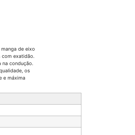
a manga de eixo
s com exatidão.
a na condução.
qualidade, os
te e máxima