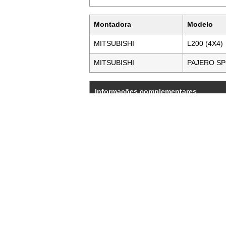
Montadora
Modelo
MITSUBISHI
L200 (4X4)
MITSUBISHI
PAJERO S
Informações complementares
Dimensão: M 16×1,5 ESQ.
Observação: Externo
Grupo:
Terminal de Direção