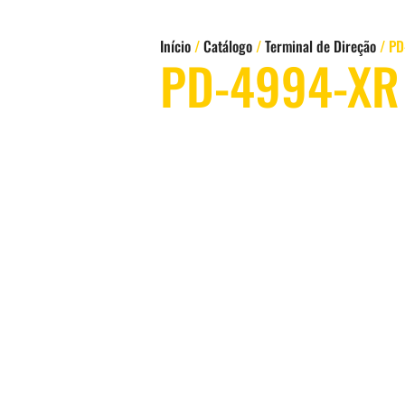
Início
/
Catálogo
/
Terminal de Direção
/ PD
PD-4994-XR