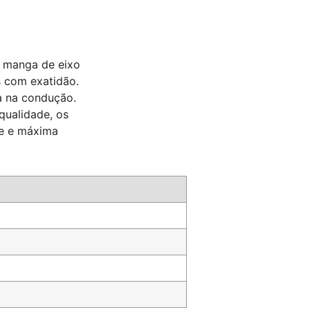
a manga de eixo
s com exatidão.
a na condução.
qualidade, os
te e máxima