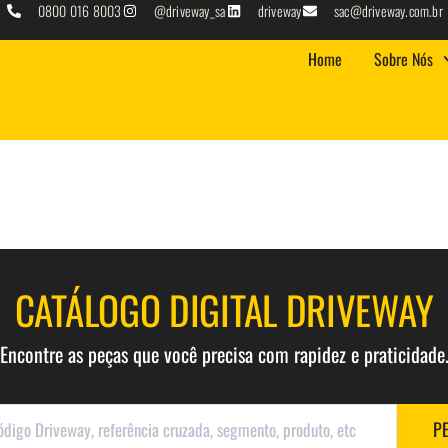
0800 016 8003
@driveway_sa
driveway
sac@driveway.com.br
Home
Sobre Nós
CATÁLOGO DIGITAL DRIVEWAY
Encontre as peças que você precisa com rapidez e praticidade
P