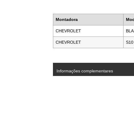
Montadora
Mod
CHEVROLET
BL
CHEVROLET
S10
Informações complementares
Dimensão
11/16″ 18UNS ESQ.
Observação
Curto
Grupo:
Terminal de Direção