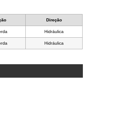
ção
Direção
erda
Hidráulica
erda
Hidráulica