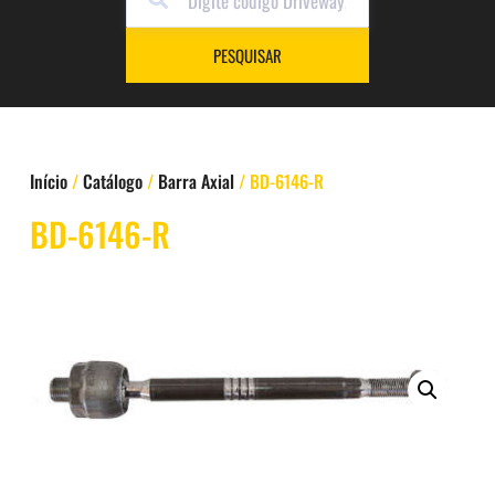
PESQUISAR
Início
/
Catálogo
/
Barra Axial
/ BD-6146-R
BD-6146-R