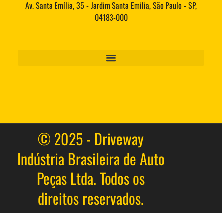
Av. Santa Emília, 35 - Jardim Santa Emilia, São Paulo - SP,
04183-000
© 2025 - Driveway
Indústria Brasileira de Auto
Peças Ltda. Todos os
direitos reservados.